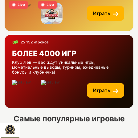
Live
Live
Играть
25 152 игроков
БОЛЕЕ 4000 ИГР
Клуб Лев — вас ждут уникальные игры,
мометнальные выводы, турниры, ежедневные
бонусы и клубничка!
Играть
Самые популярные игровые
автоматы Лев казино